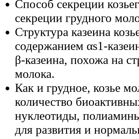
Способ секреции козье
секреции грудного моло
Структура казеина козь
содержанием αs1-казеи
β-казеина, похожа на с
молока.
Как и грудное, козье м
количество биоактивных
нуклеотиды, полиамины
для развития и нормал